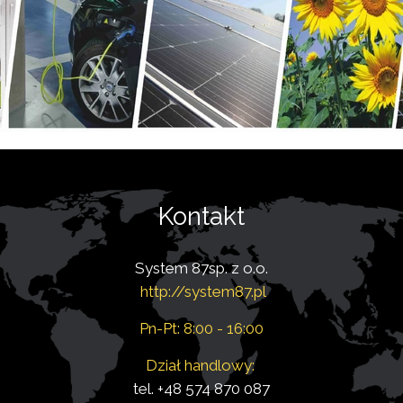
T
Kontakt
System 87sp. z o.o.
http://system87.pl
Pn-Pt: 8:00 - 16:00
Dział handlowy:
tel. +48 574 870 087