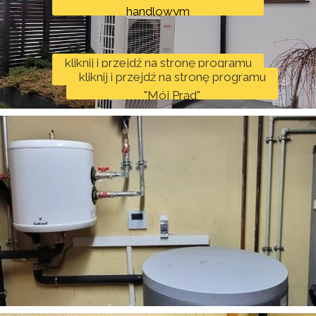
handlowym
kliknij i przejdź na stronę programu
kliknij i przejdź na stronę programu
"Czyste Powietrze"
"Mój Prąd"