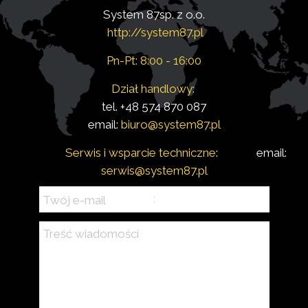
System 87sp. z o.o.
http://system87.pl
Pn-Pt: 8:00 - 16:00
Dział handlowy:
tel. +48 574 870 087
email:
biuro@system87.pl
Serwis i wsparcie techniczne
:
email:
serwis
@system87.pl
: